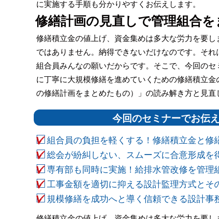
に実施する手順も分かりやすくお伝えします。
修繕計画の見直しで管理組合を
修繕積立金の値上げ、資金集めは多大な労力を要し
ではありません。納得できないだけなのです。それ
組合員みんなの願いだからです。そこで、今回のセ
に丁寧に大規模修繕を進めていくための修繕積立金
の修繕計画をまとめたもの）」の読み解き方と見直
今回のセミナーでお伝
組合員の負担を軽くする！修繕積立金と修
総会が紛糾しない、スムーズに合意形成を
専有部も同時に実施！給排水管改修を管理
工事金額を適切に抑える設計監理方式とそ
規模修繕を成功へと導く信頼できる設計事
修繕積立金の値上げ、資金集めは多大な労力を要し