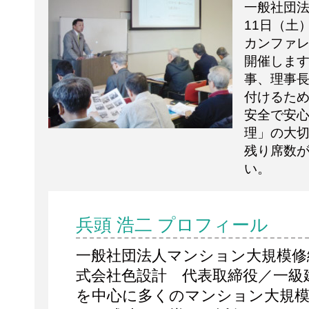
一般社団法
11日（土
カンファレ
開催しま
事、理事
付けるた
安全で安
理」の大
残り席数
い。
兵頭 浩二 プロフィール
一般社団法人マンション大規模修
式会社色設計 代表取締役／一級
を中心に多くのマンション大規