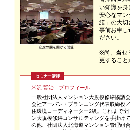
い知識を身
安心なマン
繕」の大切
事前お申し
ださい。
※尚、当セ
更すること
セミナー講師
米沢 賢治 プロフィール
一般社団法人マンション大規模修繕協議
会社アーバン・プランニング代表取締役
住環境コーディネーター2級。これまで全
ン大規模修繕コンサルティングを手掛け
の他、社団法人北海道マンション管理組