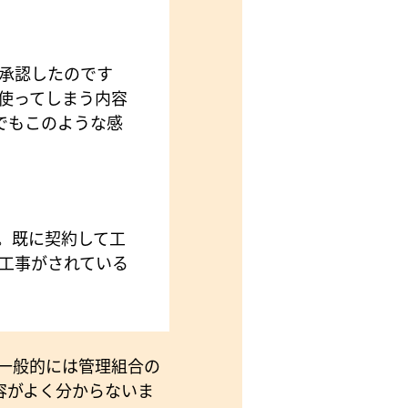
承認したのです
使ってしまう内容
でもこのような感
。既に契約して工
工事がされている
。
一般的には管理組合の
容がよく分からないま