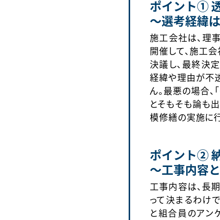
ポイント① 
～選考経緯
施工会社は、理
開催して、施工会
決議し、最終決定
経緯や理由が不
ん。最悪の場合、
とそもそも論も出
模修繕の実施に行
ポイント② 
～工事内容
工事内容は、長
って決まるわけ
と組合員のアン