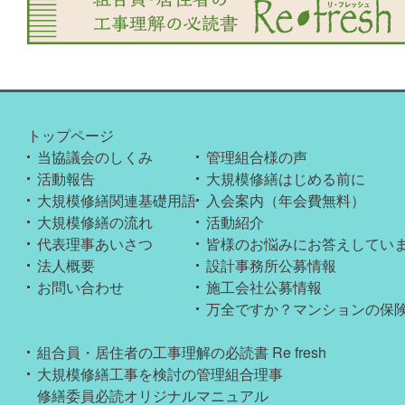
2025.10.30
協議会Instagram開設のお知らせ
2025.10.26
【セミナー】横浜セミナー開催
2025.10.25
【セミナー】渋谷セミナー開催
2025.10.24
業務休業のお知らせ（11月4日）
トップページ
2025.10.23
当協議会のしくみ
管理組合様の声
活動報告
大規模修繕はじめる前に
2025.09.09
社内研修に伴うサポート業務一部休止
大規模修繕関連基礎用語
入会案内（年会費無料）
大規模修繕の流れ
活動紹介
2025.09.04
【セミナー】2025秋マンション大規
代表理事あいさつ
皆様のお悩みにお答えしてい
法人概要
設計事務所公募情報
2025.08.24
【セミナー】新宿セミナー開催
お問い合わせ
施工会社公募情報
2025.08.23
【セミナー】大宮セミナー開催
万全ですか？マンションの保
2025.08.02
【セミナー】千葉セミナー開催
組合員・居住者の工事理解の必読書 Re fresh
大規模修繕工事を検討の管理組合理事
2025.07.28
夏季休業のお知らせ
修繕委員必読オリジナルマニュアル