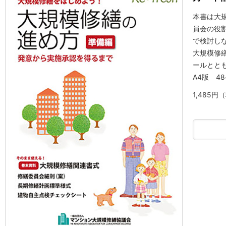
本書は大
員会の役
で検討し
大規模修
ールとと
A4版 4
1,485円